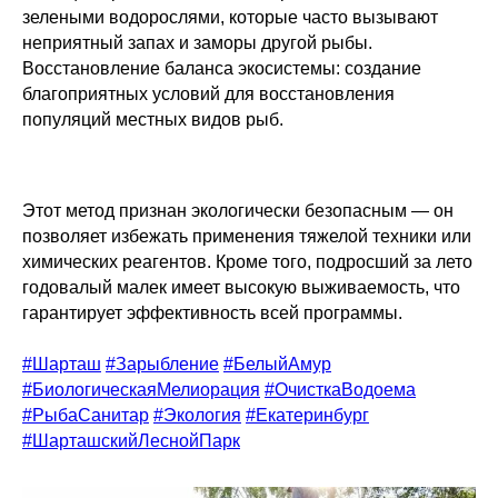
зелеными водорослями, которые часто вызывают
неприятный запах и заморы другой рыбы.
Восстановление баланса экосистемы: создание
благоприятных условий для восстановления
популяций местных видов рыб.
Этот метод признан экологически безопасным — он
позволяет избежать применения тяжелой техники или
химических реагентов. Кроме того, подросший за лето
годовалый малек имеет высокую выживаемость, что
гарантирует эффективность всей программы.
#Шарташ
#Зарыбление
#БелыйАмур
#БиологическаяМелиорация
#ОчисткаВодоема
#РыбаСанитар
#Экология
#Екатеринбург
#ШарташскийЛеснойПарк