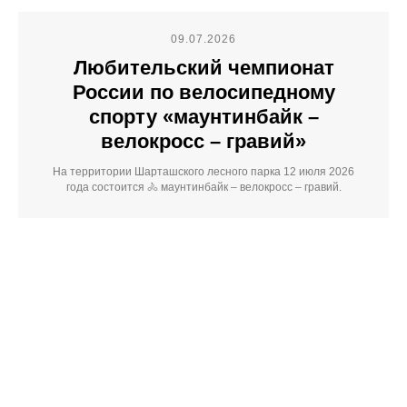
09.07.2026
Любительский чемпионат
России по велосипедному
спорту «маунтинбайк –
велокросс – гравий»
На территории Шарташского лесного парка 12 июля 2026
года состоится 🚴 маунтинбайк – велокросс – гравий.