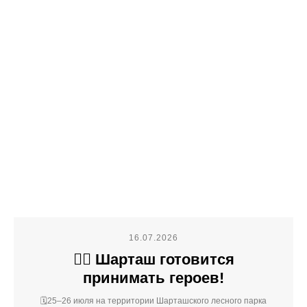
16.07.2026
🚴‍♂️ Шарташ готовится
принимать героев!
🗓️25–26 июля на территории Шарташского лесного парка