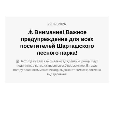
20.07.2026
⚠️ Внимание! Важное
предупреждение для всех
посетителей Шарташского
лесного парка!
🗓️ Этот год выдался аномально дождливым. Дожди идут
неделями, а ветра становятся всё порывистее. В такую
погоду опасность может исходить даже от самых крепких на
вид деревьев.