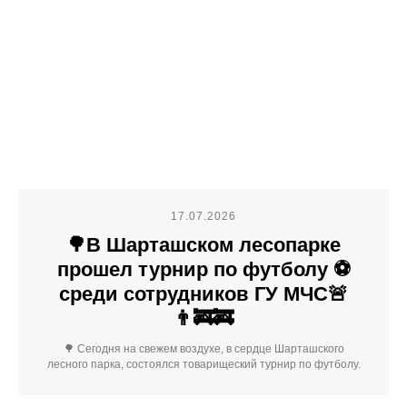
17.07.2026
🌳В Шарташском лесопарке
прошел турнир по футболу ⚽
среди сотрудников ГУ МЧС🚨
👨‍🚒🚒
🌳 Сегодня на свежем воздухе, в сердце Шарташского
лесного парка, состоялся товарищеский турнир по футболу.