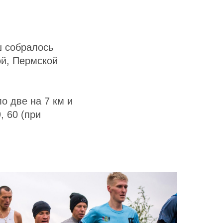
ш собралось
ой, Пермской
о две на 7 км и
, 60 (при