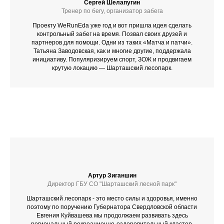
Сергей Шелапугин
Тренер по бегу, организатор забега
Проекту WeRunEda уже год и вот пришла идея сделать
контрольный забег на время. Позвал своих друзей и
партнеров для помощи. Одни из таких «Матча и патчи».
Татьяна Заводовская, как и многие другие, поддержала
инициативу. Популяризируем спорт, ЗОЖ и продвигаем
крутую локацию — Шарташский лесопарк.
Артур Зиганшин
Директор ГБУ СО "Шарташский лесной парк"
Шарташский лесопарк - это место силы и здоровья, именно
поэтому по поручению Губернатора Свердловской области
Евгения Куйвашева мы продолжаем развивать здесь