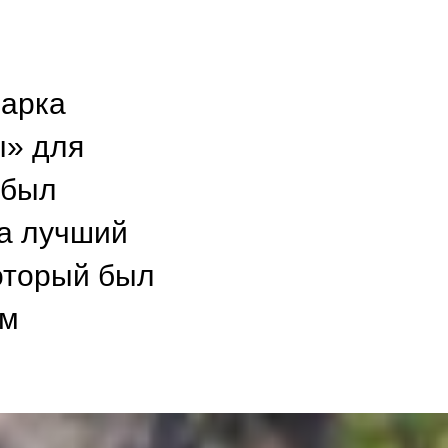
парка
ы» для
 был
на лучший
который был
ом