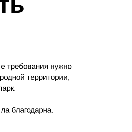
ть
кие требования нужно
родной территории,
парк.
ла благодарна.