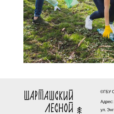
©ГБУ С
Адрес: 
ул. Энг