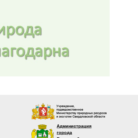
Администрация
города