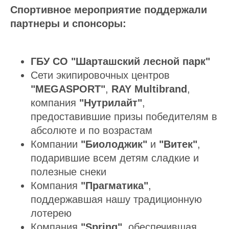
Спортивное мероприятие поддержали
партнеры и спонсоры:
ГБУ СО "Шарташский лесной парк"
Сети экипировочных центров
"
MEGASPORT"
,
RAY Multibrand
,
компания
"
Нутрилайт"
,
предоставившие призы победителям в
абсолюте и по возрастам
Компании
"Биолоджик"
и
"Витек"
,
подарившие всем детям сладкие и
полезные снеки
Компания
"Прагматика"
,
поддержавшая нашу традиционную
лотерею
Компания
"Spring"
, обеспечившая