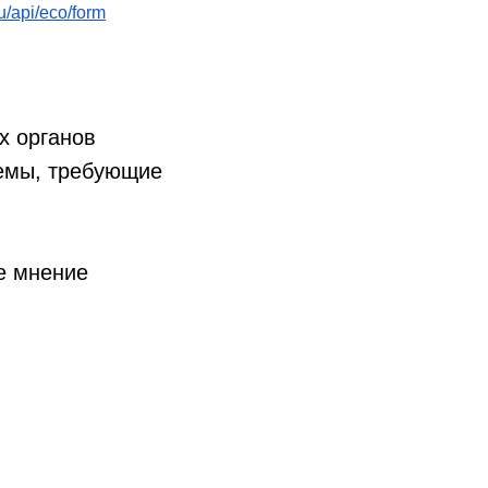
ru/api/eco/form
х органов
лемы, требующие
ше мнение