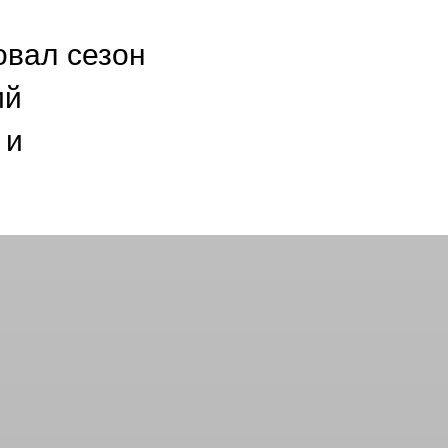
овал сезон
ий
 и