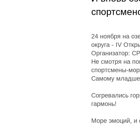
спортсмен
24 ноября на оз
округа - IV Отк
Организатор: 
Не смотря на пог
спортсмены-морж
Самому младшему
Согревались гор
гармонь!
Море эмоций, и 